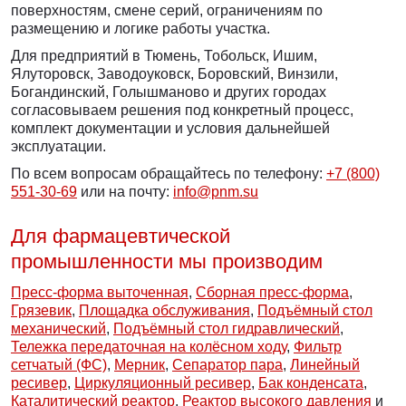
поверхностям, смене серий, ограничениям по
размещению и логике работы участка.
Для предприятий в Тюмень, Тобольск, Ишим,
Ялуторовск, Заводоуковск, Боровский, Винзили,
Богандинский, Голышманово и других городах
согласовываем решения под конкретный процесс,
комплект документации и условия дальнейшей
эксплуатации.
По всем вопросам обращайтесь по телефону:
+7 (800)
551-30-69
или на почту:
info@pnm.su
Для фармацевтической
промышленности мы производим
Пресс-форма выточенная
,
Сборная пресс-форма
,
Грязевик
,
Площадка обслуживания
,
Подъёмный стол
механический
,
Подъёмный стол гидравлический
,
Тележка передаточная на колёсном ходу
,
Фильтр
сетчатый (ФС)
,
Мерник
,
Сепаратор пара
,
Линейный
ресивер
,
Циркуляционный ресивер
,
Бак конденсата
,
Каталитический реактор
,
Реактор высокого давления
и