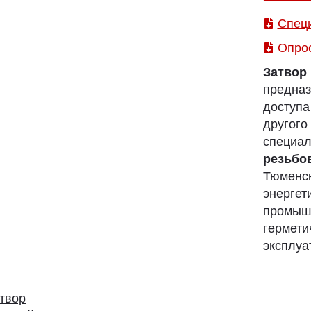
Спец
Опро
Затво
предназ
доступ
другого
спец
резьб
Тюменск
энерг
промыш
гермет
эксплуа