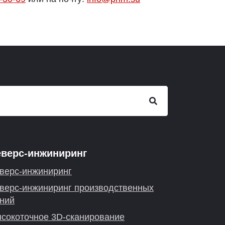
еверс-инжиниринг
верс-инжиниринг
верс-инжиниринг производственных
ний
сокоточное 3D-сканирование