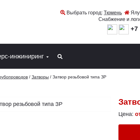
Выбрать город:
Тюмень
Ялут
Снабжение и лог
+7 
ерс-инжиниринг
трубопроводов
/
Затворы
/
Затвор резьбовой типа ЗР
Затв
Цена:
о