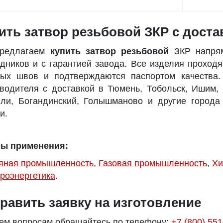
ить затвор резьбовой ЗКР с дост
редлагаем
купить затвор резьбовой
ЗКР напрям
дников и с гарантией завода. Все изделия проходя
ных швов и подтверждаются паспортом качества.
водителя с доставкой в Тюмень, Тобольск, Ишим, 
ли, Богандинский, Голышманово и другие города
и.
ы применения:
яная промышленность
,
Газовая промышленность
,
Хи
роэнергетика
.
равить заявку на изготовление
ем вопросам обращайтесь по телефону:
+7 (800) 551