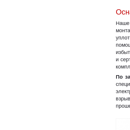
Осн
Наше
монта
упло
помощ
избыт
и сер
компл
По з
специ
элект
взрыв
проше