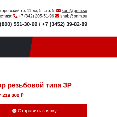
оровский тр. 11 км, 5, стр. 5
kom@pnm.su
истика:
+7 (342) 205-51-96
snab@pnm.su
(800) 551-30-69
/
+7 (3452) 39-82-89
ор резьбовой типа ЗР
т
219 000
₽
Отправить заявку