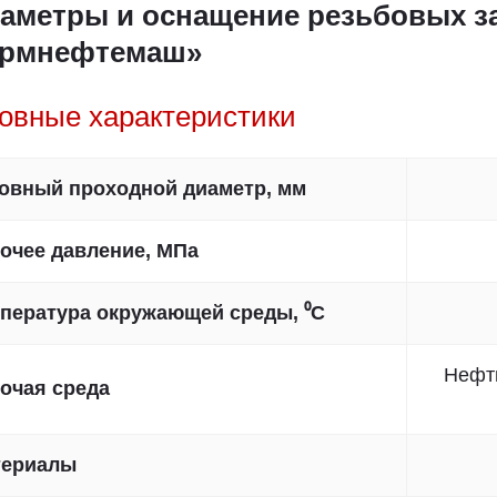
аметры и оснащение резьбовых за
ермнефтемаш»
овные характеристики
овный проходной диаметр, мм
очее давление, МПа
пература окружающей среды, ⁰C
Нефть
очая среда
териалы