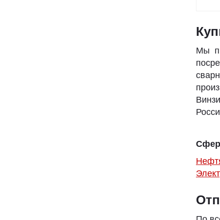
Куп
Мы п
посре
свар
произ
Винзи
Росси
Сфер
Нефт
Элект
Отп
По вс