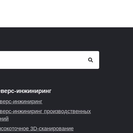
еверс-инжиниринг
верс-инжиниринг
верс-инжиниринг производственных
ний
сокоточное 3D-сканирование