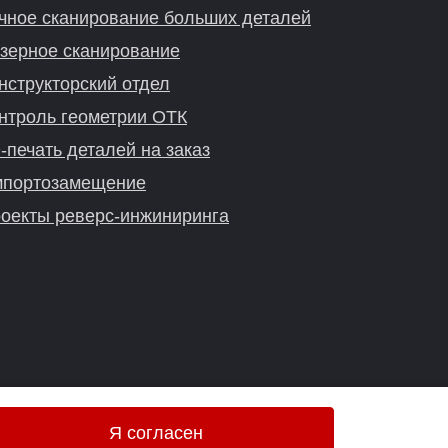
чное сканирование больших деталей
зерное сканирование
нструкторский отдел
нтроль геометрии ОТК
-печать деталей на заказ
портозамещение
оекты реверс-инжиниринга
Я согласен
Онлайн-консультация