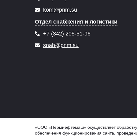
kom@pnm.su
Отдел снабжения и логистики
+7 (342) 205-51-96
snab@pnm.su
© 2026 PNM.SU - ООО "Пермнефтемаш" (ПНМ, PNM), 
«ООО «Пермнефтемаш» осуществляет обработку ф
Обработка персональных данных
обеспечения функционирования сайта, проведени