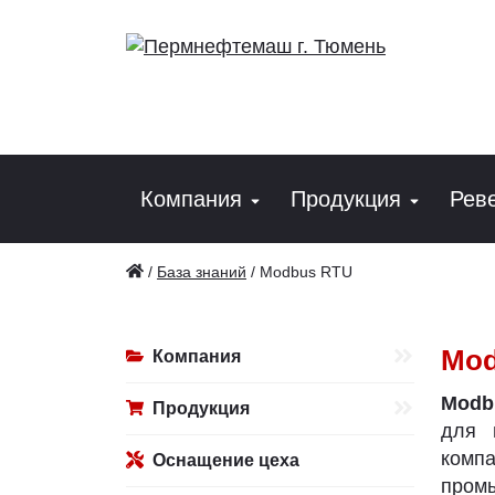
Компания
Продукция
Рев
/
База знаний
/
Modbus RTU
Mod
Компания
Modb
Продукция
для 
комп
Оснащение цеха
промы