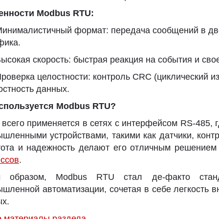
енности Modbus RTU:
инималистичный формат: передача сообщений в дв
фика.
ысокая скорость: быстрая реакция на события и св
роверка целостности: контроль CRC (циклический и
остность данных.
используется Modbus RTU?
всего применяется в сетях с интерфейсом RS-485, 
шленными устройствами, такими как датчики, конт
тота и надежность делают его отличным решение
ссов
.
м образом, Modbus RTU стал де-факто стан
шленной автоматизации, сочетая в себе легкость в
х.
е материалы раздела