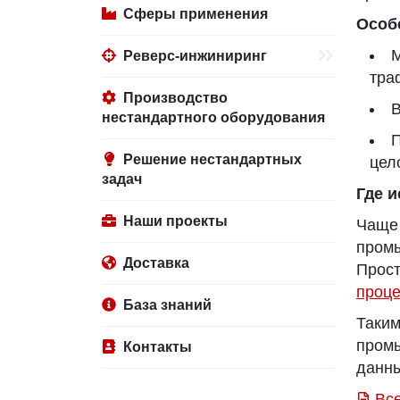
Сферы применения
Особ
М
Реверс-инжиниринг
тра
Производство
В
нестандартного оборудования
П
Решение нестандартных
цел
задач
Где 
Наши проекты
Чаще 
промы
Доставка
Прос
проце
База знаний
Таки
промы
Контакты
данны
Вс