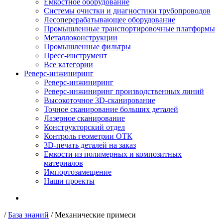
Емкостное оборудование
Системы очистки и диагностики трубопроводов
Лесоперерабатывающее оборудование
Промышленные транспортировочные платформы
Металлоконструкции
Промышленные фильтры
Пресс-инструмент
Все категории
Реверс-инжиниринг
Реверс-инжиниринг
Реверс-инжиниринг производственных линий
Высокоточное 3D-сканирование
Точное сканирование больших деталей
Лазерное сканирование
Конструкторский отдел
Контроль геометрии ОТК
3D-печать деталей на заказ
Емкости из полимерных и композитных
материалов
Импортозамещение
Наши проекты
/
База знаний
/
Механические примеси