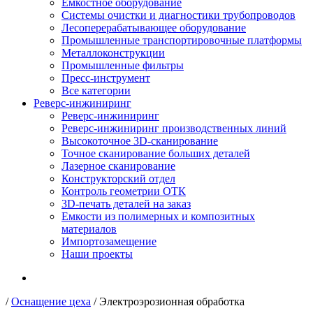
Емкостное оборудование
Системы очистки и диагностики трубопроводов
Лесоперерабатывающее оборудование
Промышленные транспортировочные платформы
Металлоконструкции
Промышленные фильтры
Пресс-инструмент
Все категории
Реверс-инжиниринг
Реверс-инжиниринг
Реверс-инжиниринг производственных линий
Высокоточное 3D-сканирование
Точное сканирование больших деталей
Лазерное сканирование
Конструкторский отдел
Контроль геометрии ОТК
3D-печать деталей на заказ
Емкости из полимерных и композитных
материалов
Импортозамещение
Наши проекты
/
Оснащение цеха
/
Электроэрозионная обработка