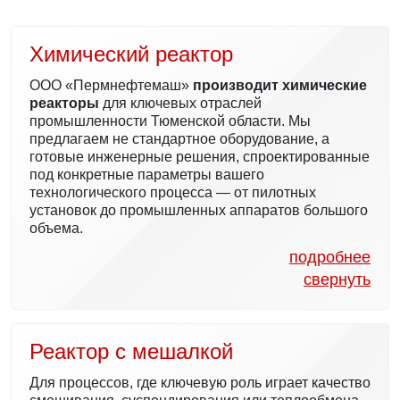
Химический реактор
ООО «Пермнефтемаш»
производит химические
реакторы
для ключевых отраслей
промышленности Тюменской области. Мы
предлагаем не стандартное оборудование, а
готовые инженерные решения, спроектированные
под конкретные параметры вашего
технологического процесса — от пилотных
установок до промышленных аппаратов большого
объема.
подробнее
Купить химический реактор от
свернуть
производителя
Выбирая нас, вы получаете:
Реактор с мешалкой
Надежность и долговечность.
Мы
используем только сертифицированные
Для процессов, где ключевую роль играет качество
материалы (нержавеющие стали AISI 316L, 321,