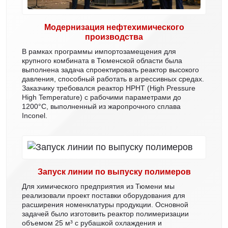
температурах, и вы планируете
купить
термический реактор
, мы готовы предложить как
Модернизация нефтехимического
серийные модели, так и разработку уникального
производства
аппарата по вашему техническому заданию. Наши
инженеры учтут все параметры вашего процесса
В рамках программы импортозамещения для
— от характеристик сырья до требований к
крупного комбината в Тюменской области была
конечному продукту, — чтобы создать
выполнена задача спроектировать реактор высокого
давления, способный работать в агрессивных средах.
максимально эффективное решение. Свяжитесь с
Заказчику требовался реактор HPHT (High Pressure
нами для получения технической консультации и
High Temperature) с рабочими параметрами до
точного расчета стоимости.
1200°C, выполненный из жаропрочного сплава
Inconel.
Запуск линии по выпуску полимеров
Для химического предприятия из Тюмени мы
реализовали проект поставки оборудования для
расширения номенклатуры продукции. Основной
задачей было изготовить реактор полимеризации
объемом 25 м³ с рубашкой охлаждения и