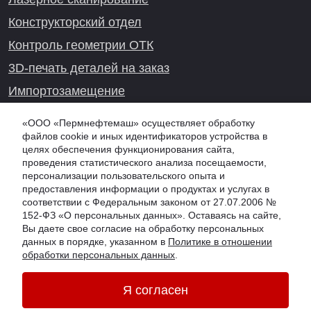
Конструкторский отдел
Контроль геометрии ОТК
3D-печать деталей на заказ
Импортозамещение
Проекты реверс-инжиниринга
«ООО «Пермнефтемаш» осуществляет обработку
файлов cookie и иных идентификаторов устройства в
целях обеспечения функционирования сайта,
проведения статистического анализа посещаемости,
Онлайн-консультация
персонализации пользовательского опыта и
предоставления информации о продуктах и услугах в
соответствии с Федеральным законом от 27.07.2006 №
152-ФЗ «О персональных данных». Оставаясь на сайте,
Вы даете свое согласие на обработку персональных
данных в порядке, указанном в
Политике в отношении
обработки персональных данных
.
© 2026 PNM.SU - ООО "Пермнефтемаш" (ПНМ, PNM), г. Тюмень
Обработка персональных данных
Я согласен
Информация на сайте не является публичной офертой